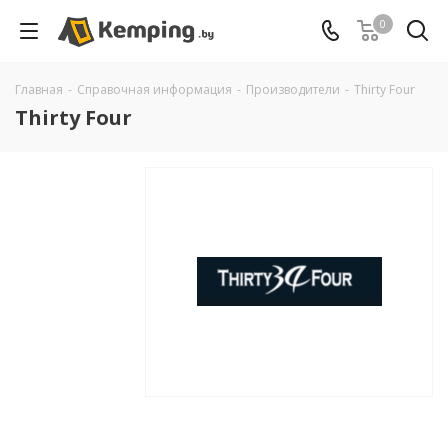
0
Главная
-
Справочная информация
-
Производители
-
Thirty Four
Thirty Four